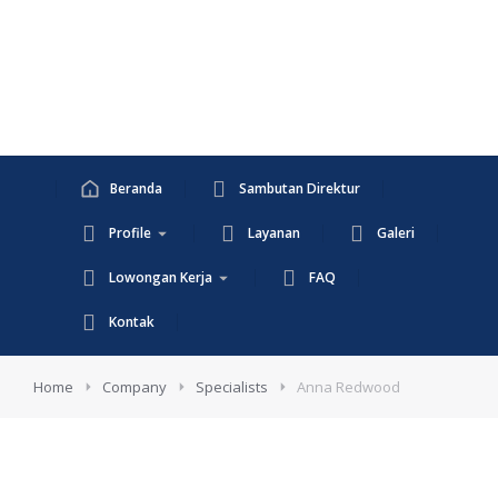
Beranda
Sambutan Direktur
Profile
Layanan
Galeri
Lowongan Kerja
FAQ
Kontak
Home
Company
Specialists
Anna Redwood